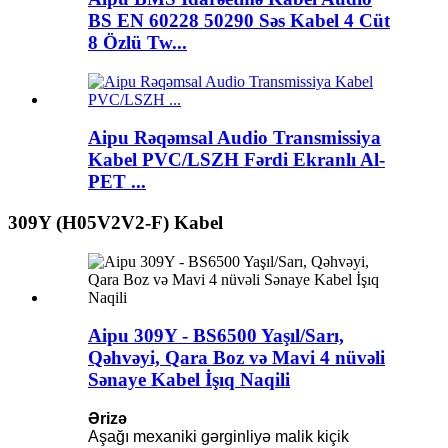
BS EN 60228 50290 Səs Kabel 4 Cüt
8 Özlü Tw...
Aipu Rəqəmsal Audio Transmissiya
Kabel PVC/LSZH Fərdi Ekranlı Al-
PET ...
309Y (H05V2V2-F) Kabel
Aipu 309Y - BS6500 Yaşıl/Sarı,
Qəhvəyi, Qara Boz və Mavi 4 nüvəli
Sənaye Kabel İşıq Naqili
Ərizə
Aşağı mexaniki gərginliyə malik kiçik