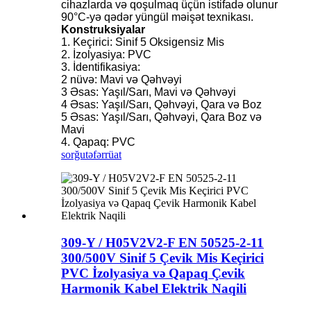
cihazlarda və qoşulmaq üçün istifadə olunur
90°C-yə qədər yüngül məişət texnikası.
Konstruksiyalar
1. Keçirici: Sinif 5 Oksigensiz Mis
2. İzolyasiya: PVC
3. İdentifikasiya:
2 nüvə: Mavi və Qəhvəyi
3 Əsas: Yaşıl/Sarı, Mavi və Qəhvəyi
4 Əsas: Yaşıl/Sarı, Qəhvəyi, Qara və Boz
5 Əsas: Yaşıl/Sarı, Qəhvəyi, Qara Boz və
Mavi
4. Qapaq: PVC
sorğu
təfərrüat
309-Y / H05V2V2-F EN 50525-2-11
300/500V Sinif 5 Çevik Mis Keçirici
PVC İzolyasiya və Qapaq Çevik
Harmonik Kabel Elektrik Naqili