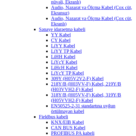
nüvəli, Ekranlı)
Audio, Nəzarət və Ölçmə Kabel (Çox cüt,
Ekransız)
Audio, Nəzarət və Ölçmə Kabel (Çox cüt,
Ekranlı)
Sənaye idarəetmə kabeli
YY Kabel
CY Kabel
LiYY Kabel
LiYY TP Kabel
LiHH Kabel
LiYcY Kabel
LiHcH Kabel
LiYcY TP Kabel
309Y (H05V2V2-F) Kabel
218Y/B (H03VV-F) Kabel, 219Y/B
(H03VVH2-F) Kabel
318Y/B (H05VV-F) Kabel, 319Y/B
(H05VVH2-F) Kabel
EN50525-2-31 standartına uyğun
örtülməyən kabel
Fieldbus kabeli
KNX/EIB Kabel
CAN BUS Kabel
PROFIBUS PA kabeli