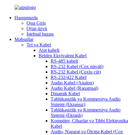
Haqqımızda
Qısa Giriş
Qrup üzvü
İstehsal bazası
Məhsullar
Tel və Kabel
Alət kabeli
Belden Ekvivalent Kabel
RS-485 kabeli
RS-232 Kabel (Çox nüvəli)
RS-232 Kabel (Çoxlu cüt)
RS-232/422 Kabel
Audio Kabel (Analoq)
Audio Kabel (Rəqəmsal)
Dinamik Kabel
Təhlükəsizlik və Kommersiya Audio
Sistemi (Ekransız)
Təhlükəsizlik və Kommersiya Audio
Sistemi (Ekranlı)
Kompüter, Cihazlar və Tibbi Elektronika
Kabel
Audio, Nəzarət və Ölçmə Kabel (Çox