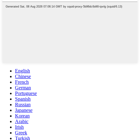
English
Chinese
French
German
Portuguese
Spanish
Russian
Japanese
Korean
Arabic
Irish
Greek
Turkish