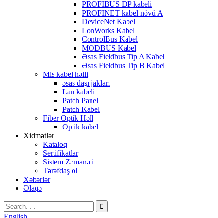
PROFIBUS DP kabeli
PROFINET kabel növü A
DeviceNet Kabel
LonWorks Kabel
ControlBus Kabel
MODBUS Kabel
Əsas Fieldbus Tip A Kabel
Əsas Fieldbus Tip B Kabel
Mis kabel həlli
əsas daşı jakları
Lan kabeli
Patch Panel
Patch Kabel
Fiber Optik Həll
Optik kabel
Xidmətlər
Kataloq
Sertifikatlar
Sistem Zəmanəti
Tərəfdaş ol
Xəbərlər
Əlaqə
English