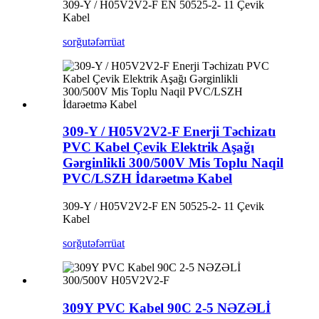
309-Y / H05V2V2-F EN 50525-2- 11 Çevik
Kabel
sorğu
təfərrüat
309-Y / H05V2V2-F Enerji Təchizatı
PVC Kabel Çevik Elektrik Aşağı
Gərginlikli 300/500V Mis Toplu Naqil
PVC/LSZH İdarəetmə Kabel
309-Y / H05V2V2-F EN 50525-2- 11 Çevik
Kabel
sorğu
təfərrüat
309Y PVC Kabel 90C 2-5 NƏZƏLİ