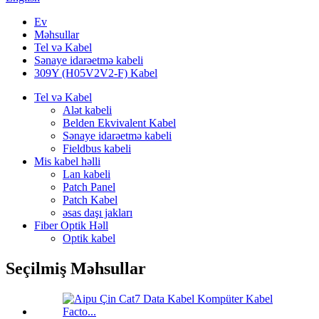
Ev
Məhsullar
Tel və Kabel
Sənaye idarəetmə kabeli
309Y (H05V2V2-F) Kabel
Tel və Kabel
Alət kabeli
Belden Ekvivalent Kabel
Sənaye idarəetmə kabeli
Fieldbus kabeli
Mis kabel həlli
Lan kabeli
Patch Panel
Patch Kabel
əsas daşı jakları
Fiber Optik Həll
Optik kabel
Seçilmiş Məhsullar