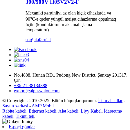
300/500V H05V2V2-F
Mexaniki gərginliyi az olan kiçik cihazlarda və
90℃-ə qədər yüngül məişət cihazlarına qoşulmaq
üçün (konduktorun maksimal işləmə
temperaturu).
sorğu
təfərrüat
No.4888, Hunan RD., Pudong New District, Şanxay 201317,
Çin
+86-21-38134888
export@aipu-waton.com
© Copyright - 2010-2025: Bütün hüquqlar qorunur.
İsti məhsullar
-
Saytın xəritəsi
-
AMP Mobil
Rabitə kabeli
,
Ethernet kabeli
,
Alət kabeli
,
Liyy Kabel
,
İdarəetmə
kabeli
,
Tikinti teli
,
E-poçt göndər