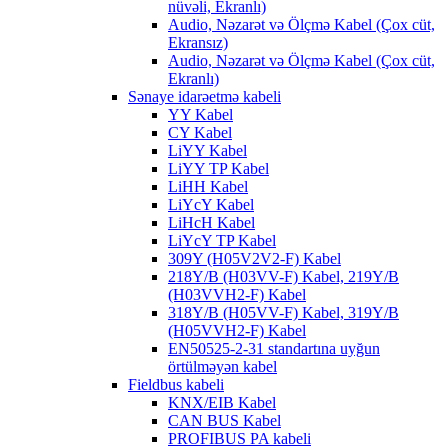
nüvəli, Ekranlı)
Audio, Nəzarət və Ölçmə Kabel (Çox cüt,
Ekransız)
Audio, Nəzarət və Ölçmə Kabel (Çox cüt,
Ekranlı)
Sənaye idarəetmə kabeli
YY Kabel
CY Kabel
LiYY Kabel
LiYY TP Kabel
LiHH Kabel
LiYcY Kabel
LiHcH Kabel
LiYcY TP Kabel
309Y (H05V2V2-F) Kabel
218Y/B (H03VV-F) Kabel, 219Y/B
(H03VVH2-F) Kabel
318Y/B (H05VV-F) Kabel, 319Y/B
(H05VVH2-F) Kabel
EN50525-2-31 standartına uyğun
örtülməyən kabel
Fieldbus kabeli
KNX/EIB Kabel
CAN BUS Kabel
PROFIBUS PA kabeli