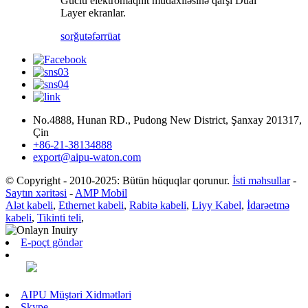
Güclü elektromaqnit müdaxiləsinə qarşı Dual
Layer ekranlar.
sorğu
təfərrüat
No.4888, Hunan RD., Pudong New District, Şanxay 201317,
Çin
+86-21-38134888
export@aipu-waton.com
© Copyright - 2010-2025: Bütün hüquqlar qorunur.
İsti məhsullar
-
Saytın xəritəsi
-
AMP Mobil
Alət kabeli
,
Ethernet kabeli
,
Rabitə kabeli
,
Liyy Kabel
,
İdarəetmə
kabeli
,
Tikinti teli
,
E-poçt göndər
AIPU Müştəri Xidmətləri
Skype