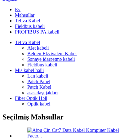
Ev
Məhsullar
Tel və Kabel
Fieldbus kabeli
PROFIBUS PA kabeli
Tel və Kabel
Alət kabeli
Belden Ekvivalent Kabel
Sənaye idarəetmə kabeli
Fieldbus kabeli
Mis kabel həlli
Lan kabeli
Patch Panel
Patch Kabel
əsas daşı jakları
Fiber Optik Həll
Optik kabel
Seçilmiş Məhsullar