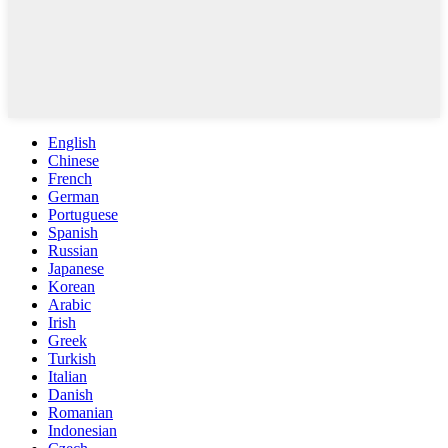
English
Chinese
French
German
Portuguese
Spanish
Russian
Japanese
Korean
Arabic
Irish
Greek
Turkish
Italian
Danish
Romanian
Indonesian