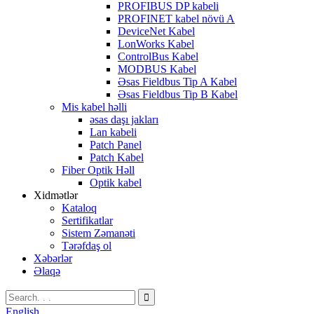
PROFIBUS DP kabeli
PROFINET kabel növü A
DeviceNet Kabel
LonWorks Kabel
ControlBus Kabel
MODBUS Kabel
Əsas Fieldbus Tip A Kabel
Əsas Fieldbus Tip B Kabel
Mis kabel həlli
əsas daşı jakları
Lan kabeli
Patch Panel
Patch Kabel
Fiber Optik Həll
Optik kabel
Xidmətlər
Kataloq
Sertifikatlar
Sistem Zəmanəti
Tərəfdaş ol
Xəbərlər
Əlaqə
English