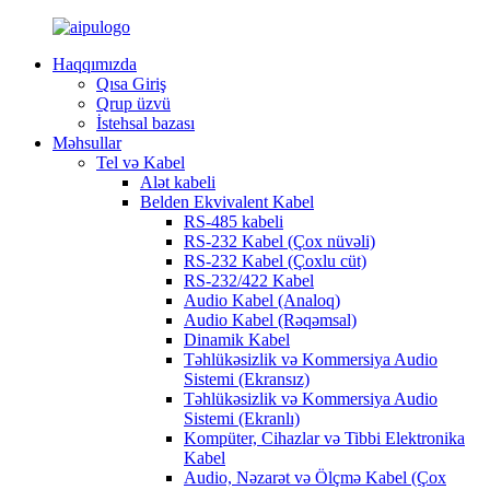
Haqqımızda
Qısa Giriş
Qrup üzvü
İstehsal bazası
Məhsullar
Tel və Kabel
Alət kabeli
Belden Ekvivalent Kabel
RS-485 kabeli
RS-232 Kabel (Çox nüvəli)
RS-232 Kabel (Çoxlu cüt)
RS-232/422 Kabel
Audio Kabel (Analoq)
Audio Kabel (Rəqəmsal)
Dinamik Kabel
Təhlükəsizlik və Kommersiya Audio
Sistemi (Ekransız)
Təhlükəsizlik və Kommersiya Audio
Sistemi (Ekranlı)
Kompüter, Cihazlar və Tibbi Elektronika
Kabel
Audio, Nəzarət və Ölçmə Kabel (Çox