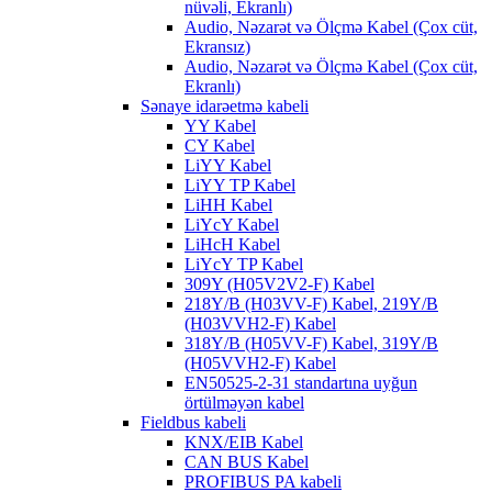
nüvəli, Ekranlı)
Audio, Nəzarət və Ölçmə Kabel (Çox cüt,
Ekransız)
Audio, Nəzarət və Ölçmə Kabel (Çox cüt,
Ekranlı)
Sənaye idarəetmə kabeli
YY Kabel
CY Kabel
LiYY Kabel
LiYY TP Kabel
LiHH Kabel
LiYcY Kabel
LiHcH Kabel
LiYcY TP Kabel
309Y (H05V2V2-F) Kabel
218Y/B (H03VV-F) Kabel, 219Y/B
(H03VVH2-F) Kabel
318Y/B (H05VV-F) Kabel, 319Y/B
(H05VVH2-F) Kabel
EN50525-2-31 standartına uyğun
örtülməyən kabel
Fieldbus kabeli
KNX/EIB Kabel
CAN BUS Kabel
PROFIBUS PA kabeli