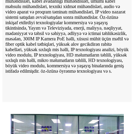
mühəndisləri, kabel avadanlığı mühəndisləri, ümumi kabel
məhsulu mühəndisləri, texniki xidmət mühəndisləri, audio və
video aparat və proqram təminatı mühəndisləri, IP video nəzarət
sistemi satışdan əvvəl/satışdan sonra mühəndislər. Öz-özünə
inkişaf etdirdiyi texnologiyalar kommersiya və yaşayış
tikintisində, Yayım və Televiziyada, enerji, maliyyə, nəqliyyat,
mədəniyyət və təhsil və səhiyyə, ədliyyə və ictimai təhlükəsizlik,
məsələn, 300M IP Kamera PoE həlli, xüsusi mühit üçün məftil və
fiber optik kabel tətbiqləri, yüksək alov gecikdirən rabitə
kabelləri, yüksək sıxlıqlı mis həlli, IP texnologiyası analizi, böyük
video modulu, IP texnologiyası, HD məlumatların təhlili, yüksək
sıxlıqlı mis həlli, mikro məlumatların təhlili, HD texnologiyası,
böyük video modulu, kommersiya və yaşayış binalarında geniş
istifadə edilmişdir. öz-özünə öyrənmə texnologiyası və s.