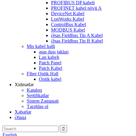
PROFIBUS DP kabeli
PROFINET kabel növü A
DeviceNet Kabel
LonWorks Kabel
ControlBus Kabel
MODBUS Kabel
Əsas Fieldbus Tip A Kabel
Əsas Fieldbus Tip B Kabel
Mis kabel həlli
əsas daşı jakları
Lan kabeli
Patch Panel
Patch Kabel
Fiber Optik Həll
Optik kabel
Xidmətlər
Kataloq
Sertifikatlar
Sistem Zəmanəti
Tərəfdaş ol
Xəbərlər
Əlaqə
English