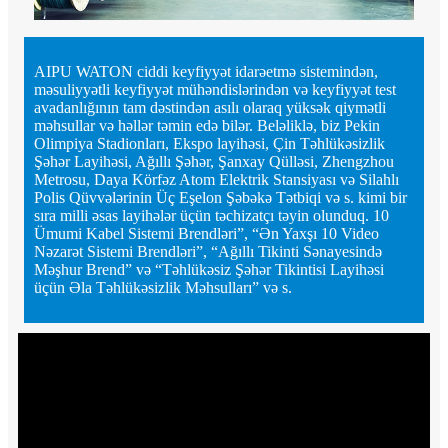
AIPU WATON ciddi keyfiyyət idarəetmə sistemindən,
məsuliyyətli keyfiyyət mühəndislərindən və keyfiyyət test
avadanlığının tam dəstindən asılı olaraq yüksək qiymətli
məhsullar və həllər təmin edə bilər. Beləliklə, biz Pekin
Olimpiya Stadionları, Ekspo layihəsi, Çin Təhlükəsizlik
Şəhər Layihəsi, Ağıllı Şəhər, Şanxay Qülləsi, Zhengzhou
Metrosu, Daya Körfəz Atom Elektrik Stansiyası və Silahlı
Polis Qüvvələrinin Üç Eşelon Şəbəkə Tətbiqi və s. kimi bir
sıra milli əsas layihələr üçün təchizatçı təyin olunduq. 10
Ümumi Kabel Sistemi Brendləri”, “Ən Yaxşı 10 Video
Nəzarət Sistemi Brendləri”, “Ağıllı Tikinti Sənayesində
Məşhur Brend” və “Təhlükəsiz Şəhər Tikintisi Layihəsi
üçün Əla Təhlükəsizlik Məhsulları” və s.