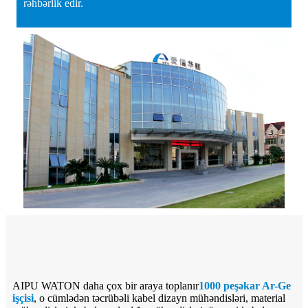
rəhbərlik edir.
AIPU WATON daha çox bir araya toplanır
1000 peşəkar Ar-Ge
işçisi
, o cümlədən təcrübəli kabel dizayn mühəndisləri, material