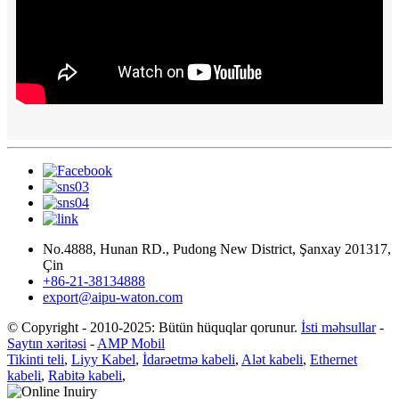
No.4888, Hunan RD., Pudong New District, Şanxay 201317,
Çin
+86-21-38134888
export@aipu-waton.com
© Copyright - 2010-2025: Bütün hüquqlar qorunur.
İsti məhsullar
-
Saytın xəritəsi
-
AMP Mobil
Tikinti teli
,
Liyy Kabel
,
İdarəetmə kabeli
,
Alət kabeli
,
Ethernet
kabeli
,
Rabitə kabeli
,