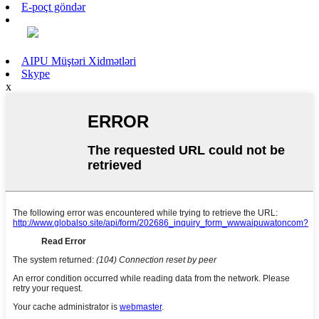
E-poçt göndər
AIPU Müştəri Xidmətləri
Skype
x