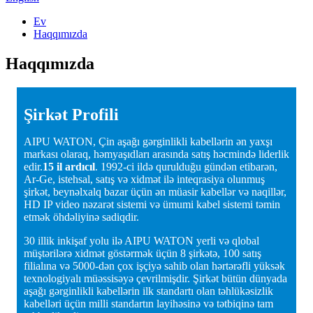
Ev
Haqqımızda
Haqqımızda
Şirkət Profili
AIPU WATON, Çin aşağı gərginlikli kabellərin ən yaxşı
markası olaraq, həmyaşıdları arasında satış həcmində liderlik
edir.
15 il ardıcıl
. 1992-ci ildə qurulduğu gündən etibarən,
Ar-Ge, istehsal, satış və xidmət ilə inteqrasiya olunmuş
şirkət, beynəlxalq bazar üçün ən müasir kabellər və naqillər,
HD IP video nəzarət sistemi və ümumi kabel sistemi təmin
etmək öhdəliyinə sadiqdir.
30 illik inkişaf yolu ilə AIPU WATON yerli və qlobal
müştərilərə xidmət göstərmək üçün 8 şirkətə, 100 satış
filialına və 5000-dən çox işçiyə sahib olan hərtərəfli yüksək
texnologiyalı müəssisəyə çevrilmişdir. Şirkət bütün dünyada
aşağı gərginlikli kabellərin ilk standartı olan təhlükəsizlik
kabelləri üçün milli standartın layihəsinə və tətbiqinə tam