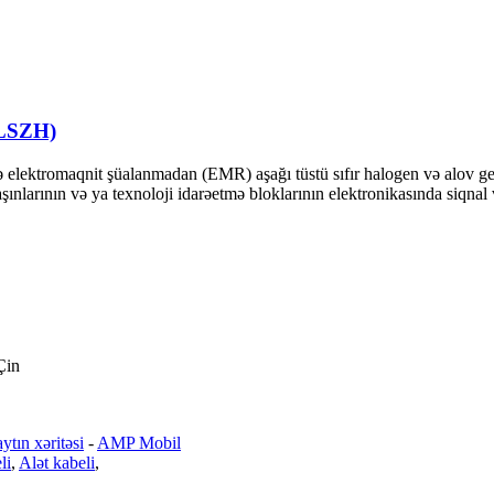
(LSZH)
elektromaqnit şüalanmadan (EMR) aşağı tüstü sıfır halogen və alov ge
aşınlarının və ya texnoloji idarəetmə bloklarının elektronikasında siqnal
Çin
ytın xəritəsi
-
AMP Mobil
li
,
Alət kabeli
,