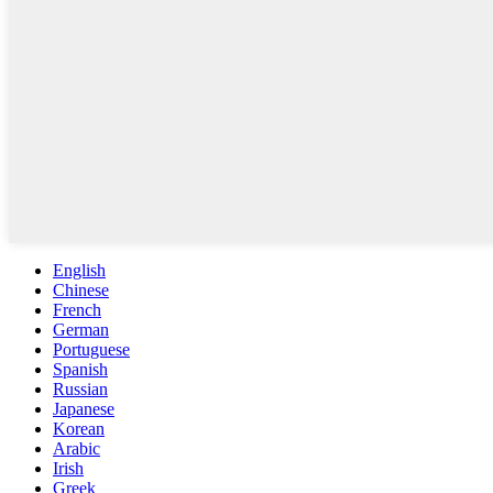
English
Chinese
French
German
Portuguese
Spanish
Russian
Japanese
Korean
Arabic
Irish
Greek