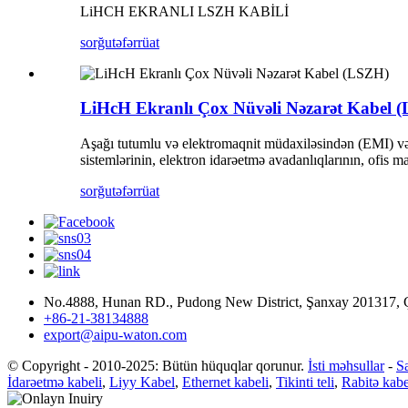
LiHCH EKRANLI LSZH KABİLİ
sorğu
təfərrüat
LiHcH Ekranlı Çox Nüvəli Nəzarət Kabel 
Aşağı tutumlu və elektromaqnit müdaxiləsindən (EMI) və 
sistemlərinin, elektron idarəetmə avadanlıqlarının, ofis m
sorğu
təfərrüat
No.4888, Hunan RD., Pudong New District, Şanxay 201317, 
+86-21-38134888
export@aipu-waton.com
© Copyright - 2010-2025: Bütün hüquqlar qorunur.
İsti məhsullar
-
Sa
İdarəetmə kabeli
,
Liyy Kabel
,
Ethernet kabeli
,
Tikinti teli
,
Rabitə kabe