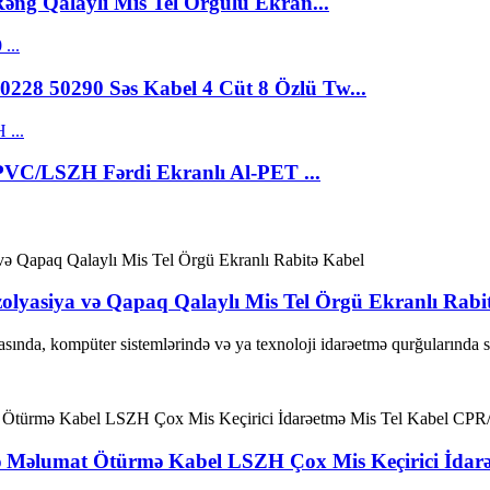
əng Qalaylı Mis Tel Örgülü Ekran...
228 50290 Səs Kabel 4 Cüt 8 Özlü Tw...
PVC/LSZH Fərdi Ekranlı Al-PET ...
lyasiya və Qapaq Qalaylı Mis Tel Örgü Ekranlı Rabi
rasında, kompüter sistemlərində və ya texnoloji idarəetmə qurğularında 
ə Məlumat Ötürmə Kabel LSZH Çox Mis Keçirici İdar