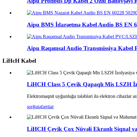
Aipu Profibus Dp Kabel 2 Özlü Bənövşəyi R
Aipu BMS İdarəetmə Kabel Audio BS EN 60
Aipu Rəqəmsal Audio Transmissiya Kabel 
LiHcH Kabel
LiHCH Class 5 Çevik Qapaqlı Mis LSZH İzo
Elektromaqnit uyğunluğu tələbləri ilə elektron cihazlar a
sorğu
təfərrüat
LiHCH Çevik Çox Nüvəli Ekranlı Siqnal v