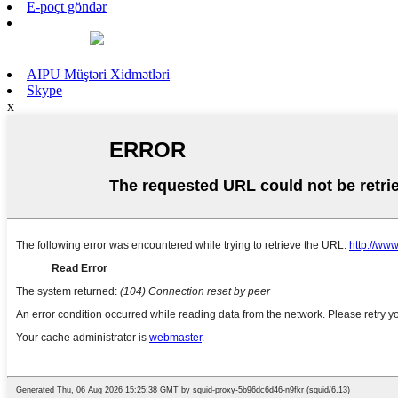
E-poçt göndər
AIPU Müştəri Xidmətləri
Skype
x