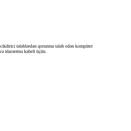
cikdirici tələblərdən qorunma tələb edən kompüter
 və idarəetmə kabeli üçün.