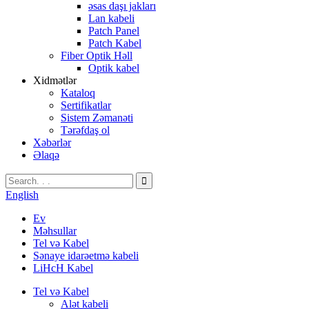
əsas daşı jakları
Lan kabeli
Patch Panel
Patch Kabel
Fiber Optik Həll
Optik kabel
Xidmətlər
Kataloq
Sertifikatlar
Sistem Zəmanəti
Tərəfdaş ol
Xəbərlər
Əlaqə
English
Ev
Məhsullar
Tel və Kabel
Sənaye idarəetmə kabeli
LiHcH Kabel
Tel və Kabel
Alət kabeli