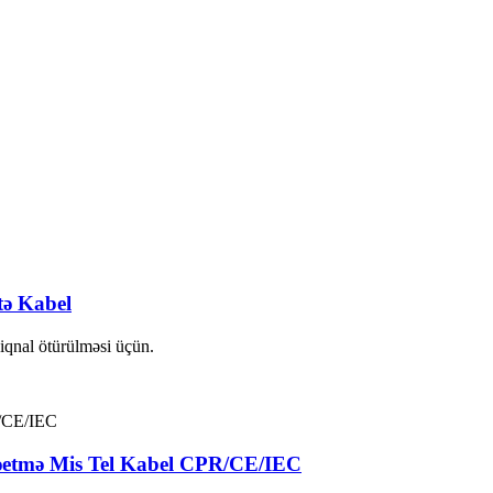
tə Kabel
siqnal ötürülməsi üçün.
əetmə Mis Tel Kabel CPR/CE/IEC