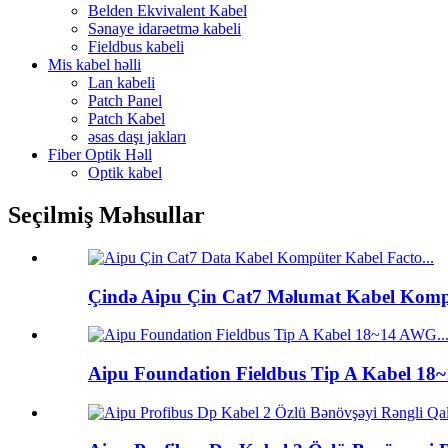
Belden Ekvivalent Kabel
Sənaye idarəetmə kabeli
Fieldbus kabeli
Mis kabel həlli
Lan kabeli
Patch Panel
Patch Kabel
əsas daşı jakları
Fiber Optik Həll
Optik kabel
Seçilmiş Məhsullar
Çində Aipu Çin Cat7 Məlumat Kabel Kompüt
Aipu Foundation Fieldbus Tip A Kabel 18~