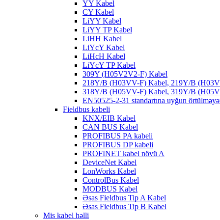
YY Kabel
CY Kabel
LiYY Kabel
LiYY TP Kabel
LiHH Kabel
LiYcY Kabel
LiHcH Kabel
LiYcY TP Kabel
309Y (H05V2V2-F) Kabel
218Y/B (H03VV-F) Kabel, 219Y/B (H03V
318Y/B (H05VV-F) Kabel, 319Y/B (H05V
EN50525-2-31 standartına uyğun örtülməyə
Fieldbus kabeli
KNX/EIB Kabel
CAN BUS Kabel
PROFIBUS PA kabeli
PROFIBUS DP kabeli
PROFINET kabel növü A
DeviceNet Kabel
LonWorks Kabel
ControlBus Kabel
MODBUS Kabel
Əsas Fieldbus Tip A Kabel
Əsas Fieldbus Tip B Kabel
Mis kabel həlli