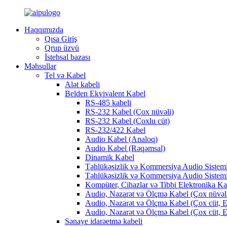
Haqqımızda
Qısa Giriş
Qrup üzvü
İstehsal bazası
Məhsullar
Tel və Kabel
Alət kabeli
Belden Ekvivalent Kabel
RS-485 kabeli
RS-232 Kabel (Çox nüvəli)
RS-232 Kabel (Çoxlu cüt)
RS-232/422 Kabel
Audio Kabel (Analoq)
Audio Kabel (Rəqəmsal)
Dinamik Kabel
Təhlükəsizlik və Kommersiya Audio Sistemi
Təhlükəsizlik və Kommersiya Audio Sistemi
Kompüter, Cihazlar və Tibbi Elektronika Ka
Audio, Nəzarət və Ölçmə Kabel (Çox nüvəli
Audio, Nəzarət və Ölçmə Kabel (Çox cüt, E
Audio, Nəzarət və Ölçmə Kabel (Çox cüt, E
Sənaye idarəetmə kabeli