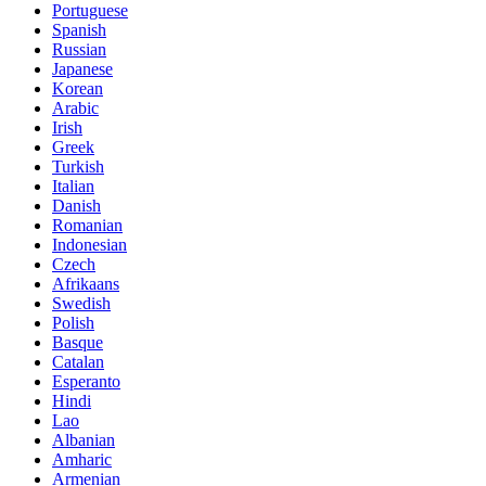
Portuguese
Spanish
Russian
Japanese
Korean
Arabic
Irish
Greek
Turkish
Italian
Danish
Romanian
Indonesian
Czech
Afrikaans
Swedish
Polish
Basque
Catalan
Esperanto
Hindi
Lao
Albanian
Amharic
Armenian