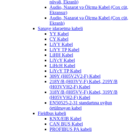
nüvəli, Ekranlı)
Audio, Nəzarət və Ölçmə Kabel (Çox cüt,
Ekransız)
Audio, Nəzarət və Ölçmə Kabel (Çox cüt,
Ekranlı)
Sənaye idarəetmə kabeli
YY Kabel
CY Kabel
LiYY Kabel
LiYY TP Kabel
LiHH Kabel
LiYcY Kabel
LiHcH Kabel
LiYcY TP Kabel
309Y (H05V2V2-F) Kabel
218Y/B (H03VV-F) Kabel, 219Y/B
(H03VVH2-F) Kabel
318Y/B (H05VV-F) Kabel, 319Y/B
(H05VVH2-F) Kabel
EN50525-2-31 standartına uyğun
örtülməyən kabel
Fieldbus kabeli
KNX/EIB Kabel
CAN BUS Kabel
PROFIBUS PA kabeli