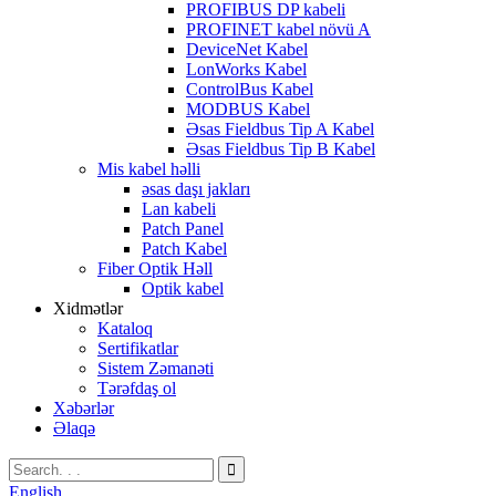
PROFIBUS DP kabeli
PROFINET kabel növü A
DeviceNet Kabel
LonWorks Kabel
ControlBus Kabel
MODBUS Kabel
Əsas Fieldbus Tip A Kabel
Əsas Fieldbus Tip B Kabel
Mis kabel həlli
əsas daşı jakları
Lan kabeli
Patch Panel
Patch Kabel
Fiber Optik Həll
Optik kabel
Xidmətlər
Kataloq
Sertifikatlar
Sistem Zəmanəti
Tərəfdaş ol
Xəbərlər
Əlaqə
English