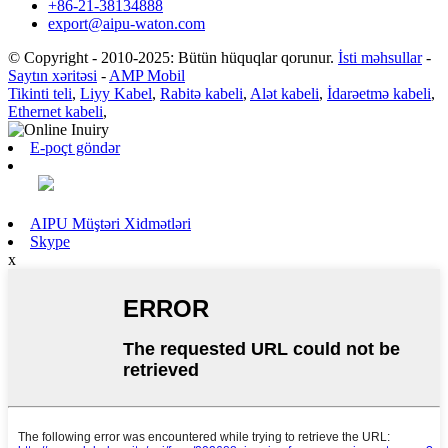
+86-21-38134888
export@aipu-waton.com
© Copyright - 2010-2025: Bütün hüquqlar qorunur.
İsti məhsullar
-
Saytın xəritəsi
-
AMP Mobil
Tikinti teli
,
Liyy Kabel
,
Rabitə kabeli
,
Alət kabeli
,
İdarəetmə kabeli
,
Ethernet kabeli
,
E-poçt göndər
AIPU Müştəri Xidmətləri
Skype
x