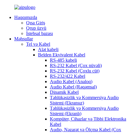
Haqqımızda
Qısa Giriş
Qrup üzvü
İstehsal bazası
Məhsullar
Tel və Kabel
Alət kabeli
Belden Ekvivalent Kabel
RS-485 kabeli
RS-232 Kabel (Çox nüvəli)
RS-232 Kabel (Çoxlu cüt)
RS-232/422 Kabel
Audio Kabel (Analoq)
Audio Kabel (Rəqəmsal)
Dinamik Kabel
Təhlükəsizlik və Kommersiya Audio
Sistemi (Ekransız)
Təhlükəsizlik və Kommersiya Audio
Sistemi (Ekranlı)
Kompüter, Cihazlar və Tibbi Elektronika
Kabel
Audio, Nəzarət və Ölçmə Kabel (Çox