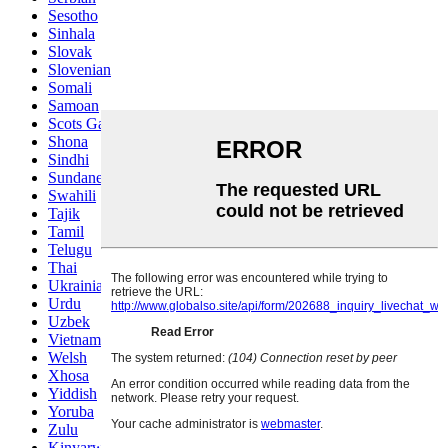
Sesotho
Sinhala
Slovak
Slovenian
Somali
Samoan
Scots Gaelic
Shona
Sindhi
Sundanese
Swahili
Tajik
Tamil
Telugu
Thai
Ukrainian
Urdu
Uzbek
Vietnamese
Welsh
Xhosa
Yiddish
Yoruba
Zulu
Kinyarwanda