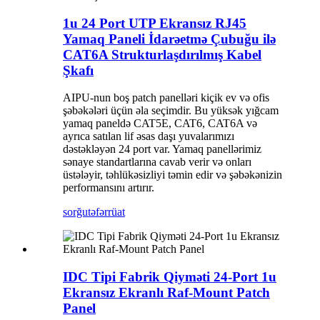
1u 24 Port UTP Ekransız RJ45
Yamaq Paneli İdarəetmə Çubuğu ilə
CAT6A Strukturlaşdırılmış Kabel
Şkafı
AIPU-nun boş patch panelləri kiçik ev və ofis
şəbəkələri üçün əla seçimdir. Bu yüksək yığcam
yamaq paneldə CAT5E, CAT6, CAT6A və
ayrıca satılan lif əsas daşı yuvalarımızı
dəstəkləyən 24 port var. Yamaq panellərimiz
sənaye standartlarına cavab verir və onları
üstələyir, təhlükəsizliyi təmin edir və şəbəkənizin
performansını artırır.
sorğu
təfərrüat
IDC Tipi Fabrik Qiyməti 24-Port 1u
Ekransız Ekranlı Raf-Mount Patch
Panel