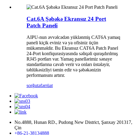
Cat.6A Şəbəkə Ekransız 24 Port
Patch Paneli
AIPU-nun əvvəlcədən yüklənmiş CAT6A yamaq
paneli kiçik eviniz və ya ofisiniz üçün
mükəmməldir. Bu Ekransız CAT6A Patch Panel
24-Port konfiqurasiyasında səliqəli quraşdırılmış
RJ45 portları var. Yamaq panellərimiz sənaye
standartlarına cavab verir və onları üstələyir,
təhlükəsizliyi təmin edir və şəbəkənizin
performansını artırır.
sorğu
təfərrüat
No.4888, Hunan RD., Pudong New District, Şanxay 201317,
Çin
+86-21-38134888