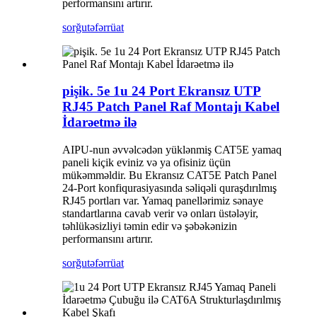
performansını artırır.
sorğu
təfərrüat
pişik. 5e 1u 24 Port Ekransız UTP
RJ45 Patch Panel Raf Montajı Kabel
İdarəetmə ilə
AIPU-nun əvvəlcədən yüklənmiş CAT5E yamaq
paneli kiçik eviniz və ya ofisiniz üçün
mükəmməldir. Bu Ekransız CAT5E Patch Panel
24-Port konfiqurasiyasında səliqəli quraşdırılmış
RJ45 portları var. Yamaq panellərimiz sənaye
standartlarına cavab verir və onları üstələyir,
təhlükəsizliyi təmin edir və şəbəkənizin
performansını artırır.
sorğu
təfərrüat