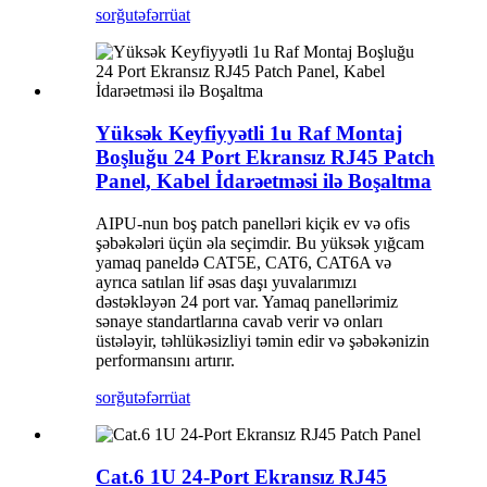
sorğu
təfərrüat
Yüksək Keyfiyyətli 1u Raf Montaj
Boşluğu 24 Port Ekransız RJ45 Patch
Panel, Kabel İdarəetməsi ilə Boşaltma
AIPU-nun boş patch panelləri kiçik ev və ofis
şəbəkələri üçün əla seçimdir. Bu yüksək yığcam
yamaq paneldə CAT5E, CAT6, CAT6A və
ayrıca satılan lif əsas daşı yuvalarımızı
dəstəkləyən 24 port var. Yamaq panellərimiz
sənaye standartlarına cavab verir və onları
üstələyir, təhlükəsizliyi təmin edir və şəbəkənizin
performansını artırır.
sorğu
təfərrüat
Cat.6 1U 24-Port Ekransız RJ45