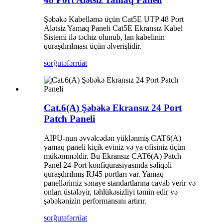
Şəbəkə Kabelləmə üçün Cat5E UTP 48 Port
Alətsiz Yamaq Paneli Cat5E Ekransız Kabel
Sistemi ilə təchiz olunub, lan kabelinin
quraşdırılması üçün əlverişlidir.
sorğu
təfərrüat
Cat.6(A) Şəbəkə Ekransız 24 Port
Patch Paneli
AIPU-nun əvvəlcədən yüklənmiş CAT6(A)
yamaq paneli kiçik eviniz və ya ofisiniz üçün
mükəmməldir. Bu Ekransız CAT6(A) Patch
Panel 24-Port konfiqurasiyasında səliqəli
quraşdırılmış RJ45 portları var. Yamaq
panellərimiz sənaye standartlarına cavab verir və
onları üstələyir, təhlükəsizliyi təmin edir və
şəbəkənizin performansını artırır.
sorğu
təfərrüat