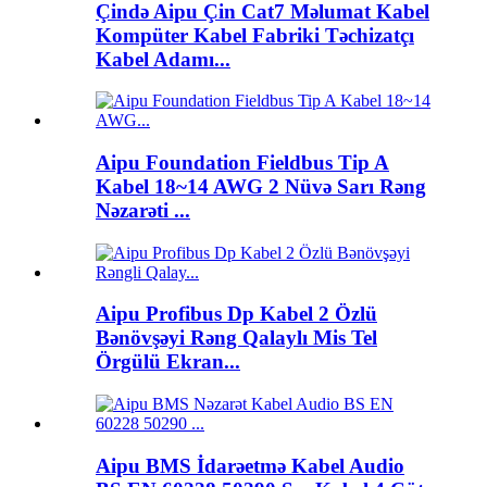
Çində Aipu Çin Cat7 Məlumat Kabel
Kompüter Kabel Fabriki Təchizatçı
Kabel Adamı...
Aipu Foundation Fieldbus Tip A
Kabel 18~14 AWG 2 Nüvə Sarı Rəng
Nəzarəti ...
Aipu Profibus Dp Kabel 2 Özlü
Bənövşəyi Rəng Qalaylı Mis Tel
Örgülü Ekran...
Aipu BMS İdarəetmə Kabel Audio