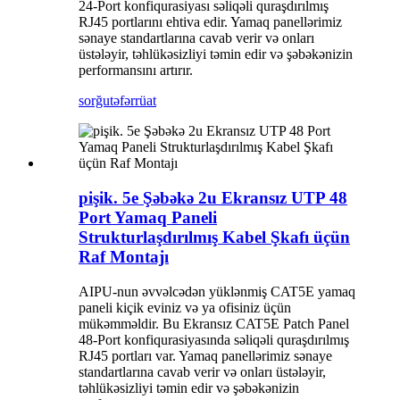
24-Port konfiqurasiyası səliqəli quraşdırılmış
RJ45 portlarını ehtiva edir. Yamaq panellərimiz
sənaye standartlarına cavab verir və onları
üstələyir, təhlükəsizliyi təmin edir və şəbəkənizin
performansını artırır.
sorğu
təfərrüat
pişik. 5e Şəbəkə 2u Ekransız UTP 48
Port Yamaq Paneli
Strukturlaşdırılmış Kabel Şkafı üçün
Raf Montajı
AIPU-nun əvvəlcədən yüklənmiş CAT5E yamaq
paneli kiçik eviniz və ya ofisiniz üçün
mükəmməldir. Bu Ekransız CAT5E Patch Panel
48-Port konfiqurasiyasında səliqəli quraşdırılmış
RJ45 portları var. Yamaq panellərimiz sənaye
standartlarına cavab verir və onları üstələyir,
təhlükəsizliyi təmin edir və şəbəkənizin