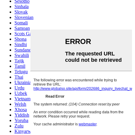
Sesotho
Sinhala
Slovak
Slovenian
Somali
Samoan
Scots Gaelic
Shona
Sindhi
Sundanese
Swahili
Tajik
Tamil
Telugu
Thai
Ukrainian
Urdu
Uzbek
Vietnamese
Welsh
Xhosa
Yiddish
Yoruba
Zulu
Kinyarwanda