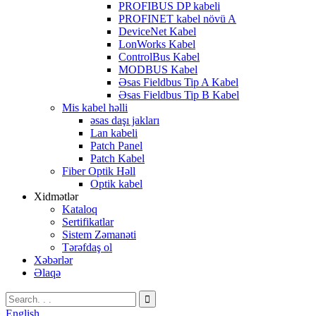
PROFIBUS DP kabeli
PROFINET kabel növü A
DeviceNet Kabel
LonWorks Kabel
ControlBus Kabel
MODBUS Kabel
Əsas Fieldbus Tip A Kabel
Əsas Fieldbus Tip B Kabel
Mis kabel həlli
əsas daşı jakları
Lan kabeli
Patch Panel
Patch Kabel
Fiber Optik Həll
Optik kabel
Xidmətlər
Kataloq
Sertifikatlar
Sistem Zəmanəti
Tərəfdaş ol
Xəbərlər
Əlaqə
English