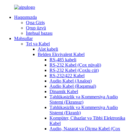
Haqqımızda
Qısa Giriş
Qrup üzvü
İstehsal bazası
Məhsullar
Tel və Kabel
Alət kabeli
Belden Ekvivalent Kabel
RS-485 kabeli
RS-232 Kabel (Çox nüvəli)
RS-232 Kabel (Çoxlu cüt)
RS-232/422 Kabel
Audio Kabel (Analoq)
Audio Kabel (Rəqəmsal)
Dinamik Kabel
Təhlükəsizlik və Kommersiya Audio
Sistemi (Ekransız)
Təhlükəsizlik və Kommersiya Audio
Sistemi (Ekranlı)
Kompüter, Cihazlar və Tibbi Elektronika
Kabel
Audio, Nəzarət və Ölçmə Kabel (Çox