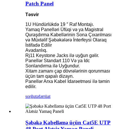
Patch Panel
Təsvir
1U Hündürlükdə 19 ″ Raf Montajı.
Yamaq Panelləri Üfüqi və ya Magistral
Quraşdırma Kabellərinin Sona Çıxarılması
və Müxtəlif Şəbəkələrə İnterfeysi Olaraq
İstifadə Edilir
Avadanlıq.
Rj11 Keystone Jacks ilə uyğun gəlir.
Panellər Standart 110 Və ya Idc
Sonlandırma ilə Uyğundur.
Xitam zamanı çap dövrələrinin qorunması
üçün tam qapalı dizayn.
Panellər Arxa Kabel İdarəetməsi ilə təmin
edilir.
sorğu
təfərrüat
Şəbəkə Kabelləmə üçün Cat5E UTP
48 Port Alətsiz Yamaq Paneli