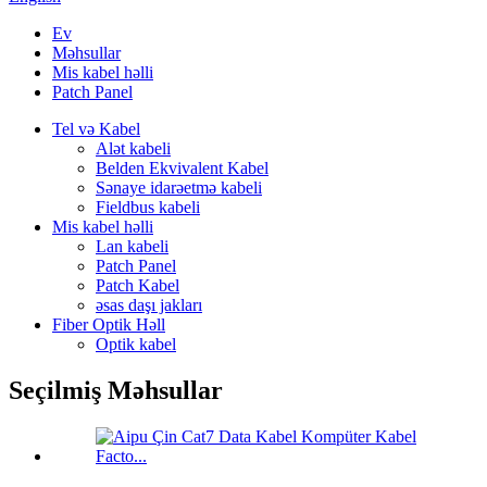
Ev
Məhsullar
Mis kabel həlli
Patch Panel
Tel və Kabel
Alət kabeli
Belden Ekvivalent Kabel
Sənaye idarəetmə kabeli
Fieldbus kabeli
Mis kabel həlli
Lan kabeli
Patch Panel
Patch Kabel
əsas daşı jakları
Fiber Optik Həll
Optik kabel
Seçilmiş Məhsullar