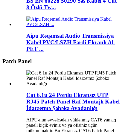
BS EN 60228 50290 Səs Kabel 4 Cüt
8 Özlü Tw...
Aipu Rəqəmsal Audio Transmissiya
Kabel PVC/LSZH Fərdi Ekranlı Al-
PET ...
Patch Panel
Cat 6.1u 24 Portlu Ekransız UTP
RJ45 Patch Panel Raf Montajlı Kabel
İdarəetmə Şəbəkə Avadanlığı
AIPU-nun əvvəlcədən yüklənmiş CAT6 yamaq
paneli kiçik eviniz və ya ofisiniz üçün
mükəmməldir. Bu Ekransız CAT6 Patch Panel