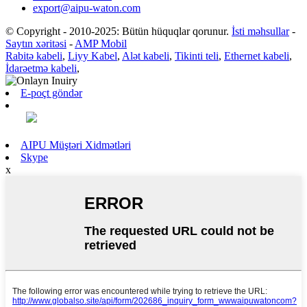
export@aipu-waton.com
© Copyright - 2010-2025: Bütün hüquqlar qorunur.
İsti məhsullar
-
Saytın xəritəsi
-
AMP Mobil
Rabitə kabeli
,
Liyy Kabel
,
Alət kabeli
,
Tikinti teli
,
Ethernet kabeli
,
İdarəetmə kabeli
,
E-poçt göndər
AIPU Müştəri Xidmətləri
Skype
x