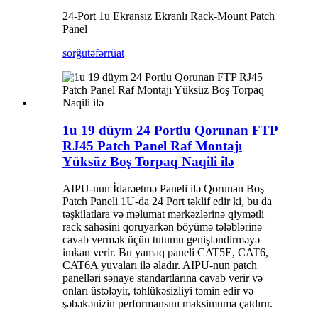
24-Port 1u Ekransız Ekranlı Rack-Mount Patch
Panel
sorğu
təfərrüat
1u 19 düym 24 Portlu Qorunan FTP
RJ45 Patch Panel Raf Montajı
Yüksüz Boş Torpaq Naqili ilə
AIPU-nun İdarəetmə Paneli ilə Qorunan Boş
Patch Paneli 1U-da 24 Port təklif edir ki, bu da
təşkilatlara və məlumat mərkəzlərinə qiymətli
rack sahəsini qoruyarkən böyümə tələblərinə
cavab vermək üçün tutumu genişləndirməyə
imkan verir. Bu yamaq paneli CAT5E, CAT6,
CAT6A yuvaları ilə əladır. AIPU-nun patch
panelləri sənaye standartlarına cavab verir və
onları üstələyir, təhlükəsizliyi təmin edir və
şəbəkənizin performansını maksimuma çatdırır.