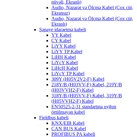
nüvəli, Ekranlı)
Audio, Nəzarət və Ölçmə Kabel (Çox cüt,
Ekransız)
Audio, Nəzarət və Ölçmə Kabel (Çox cüt,
Ekranlı)
Sənaye idarəetmə kabeli
YY Kabel
CY Kabel
LiYY Kabel
LiYY TP Kabel
LiHH Kabel
LiYcY Kabel
LiHcH Kabel
LiYcY TP Kabel
309Y (H05V2V2-F) Kabel
218Y/B (H03VV-F) Kabel, 219Y/B
(H03VVH2-F) Kabel
318Y/B (H05VV-F) Kabel, 319Y/B
(H05VVH2-F) Kabel
EN50525-2-31 standartına uyğun
örtülməyən kabel
Fieldbus kabeli
KNX/EIB Kabel
CAN BUS Kabel
PROFIBUS PA kabeli